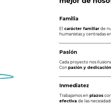
mejor de noso
Familia
El
carácter familiar
de nu
humanistas y centradas e
Pasión
Cada proyecto nos ilusion
Con
pasión y dedicació
Inmediatez
Trabajamos en
plazos
cor
efectiva
de las necesidad