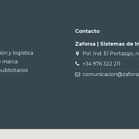
Contacto
Zaforsa | Sistemas de 
ión y logística
Pol. Ind. El Portazgo, 
e marca
+34 976 322 211
ublicitarios
comunicacion@zaforsa