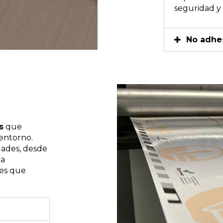
seguridad y 
No adhe
s
que
entorno.
dades, desde
 a
tes que