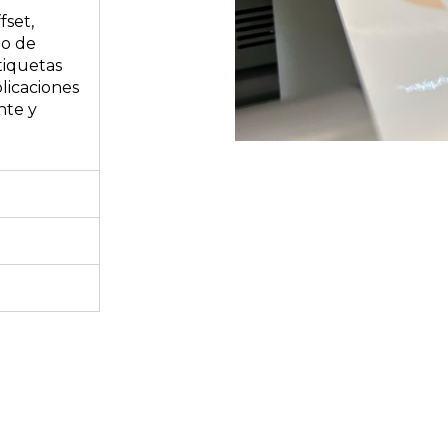
fset,
po de
tiquetas
licaciones
nte y